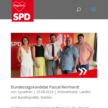
Bundestagskandidat Pascal Reinhardt
von
Sysadmin
|
25.08.2024
|
Kreisverband
,
Landes-
und Bundespolitik
,
Wahlen
Dürfen wir vorstellen Pascal @pascal.r_93, den wir