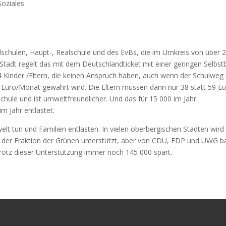
Soziales
dschulen, Haupt-, Realschule und des EvBs, die im Umkreis von über 2
Stadt regelt das mit dem Deutschlandticket mit einer geringen Selbstb
64 Kinder /Eltern, die keinen Anspruch haben, auch wenn der Schulweg
Euro/Monat gewährt wird. Die Eltern müssen dann nur 38 statt 59 Eur
chule und ist umweltfreundlicher. Und das für 15 000 im Jahr.
 Jahr entlastet.
elt tun und Familien entlasten. In vielen oberbergischen Städten wir
der Fraktion der Grünen unterstützt, aber von CDU, FDP und UWG ba
trotz dieser Unterstützung immer noch 145 000 spart.